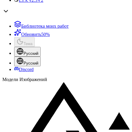
LTX v2.3
V2
Библиотека моих работ
Обновить
50%
Тема
Русский
Русский
Discord
Модели Изображений