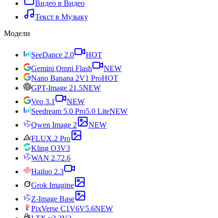
Видео в Видео
Текст в Музыку
Модели
SeeDance 2.0
HOT
Gemini Omni Flash
NEW
Nano Banana 2
V1 Pro
HOT
GPT-Image 2
1.5
NEW
Veo 3.1
NEW
Seedream 5.0 Pro
5.0 Lite
NEW
Qwen Image 2
NEW
FLUX.2 Pro
Kling O3
V3
WAN 2.7
2.6
Hailuo 2.3
Grok Imagine
Z-Image Base
PixVerse C1
V6
V5.6
NEW