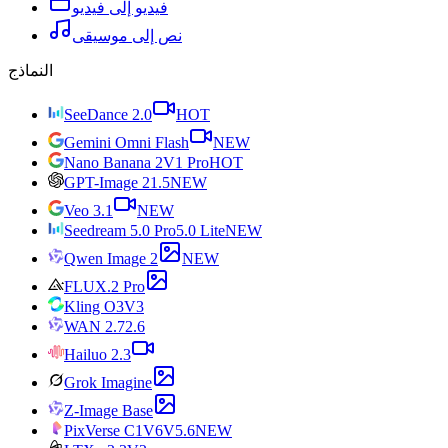
فيديو إلى فيديو
نص إلى موسيقى
النماذج
SeeDance 2.0
HOT
Gemini Omni Flash
NEW
Nano Banana 2
V1 Pro
HOT
GPT-Image 2
1.5
NEW
Veo 3.1
NEW
Seedream 5.0 Pro
5.0 Lite
NEW
Qwen Image 2
NEW
FLUX.2 Pro
Kling O3
V3
WAN 2.7
2.6
Hailuo 2.3
Grok Imagine
Z-Image Base
PixVerse C1
V6
V5.6
NEW