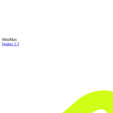
MiniMax
Hailuo 2.3