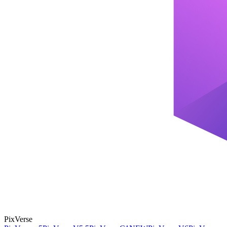
PixVerse