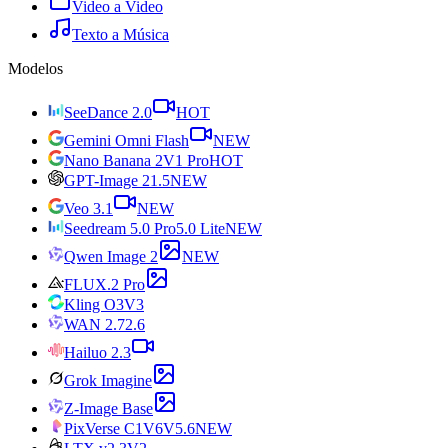
Video a Video
Texto a Música
Modelos
SeeDance 2.0
HOT
Gemini Omni Flash
NEW
Nano Banana 2
V1 Pro
HOT
GPT-Image 2
1.5
NEW
Veo 3.1
NEW
Seedream 5.0 Pro
5.0 Lite
NEW
Qwen Image 2
NEW
FLUX.2 Pro
Kling O3
V3
WAN 2.7
2.6
Hailuo 2.3
Grok Imagine
Z-Image Base
PixVerse C1
V6
V5.6
NEW