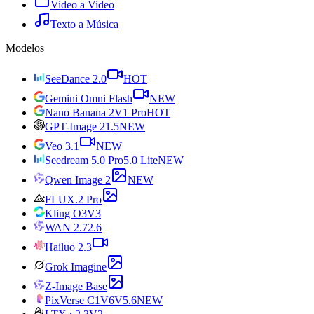
Video a Video
Texto a Música
Modelos
SeeDance 2.0
HOT
Gemini Omni Flash
NEW
Nano Banana 2
V1 Pro
HOT
GPT-Image 2
1.5
NEW
Veo 3.1
NEW
Seedream 5.0 Pro
5.0 Lite
NEW
Qwen Image 2
NEW
FLUX.2 Pro
Kling O3
V3
WAN 2.7
2.6
Hailuo 2.3
Grok Imagine
Z-Image Base
PixVerse C1
V6
V5.6
NEW