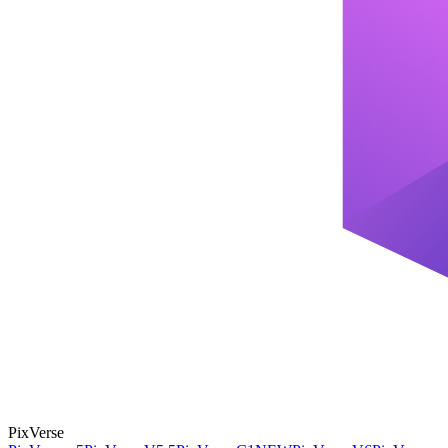
PixVerse