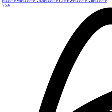
PixVerse v5
PixVerse V5.5
PixVerse C1
NEW
PixVerse V6
PixVerse
V5.6