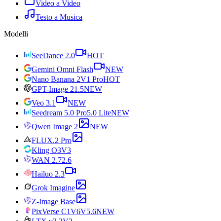
Video a Video
Testo a Musica
Modelli
SeeDance 2.0
HOT
Gemini Omni Flash
NEW
Nano Banana 2
V1 Pro
HOT
GPT-Image 2
1.5
NEW
Veo 3.1
NEW
Seedream 5.0 Pro
5.0 Lite
NEW
Qwen Image 2
NEW
FLUX.2 Pro
Kling O3
V3
WAN 2.7
2.6
Hailuo 2.3
Grok Imagine
Z-Image Base
PixVerse C1
V6
V5.6
NEW