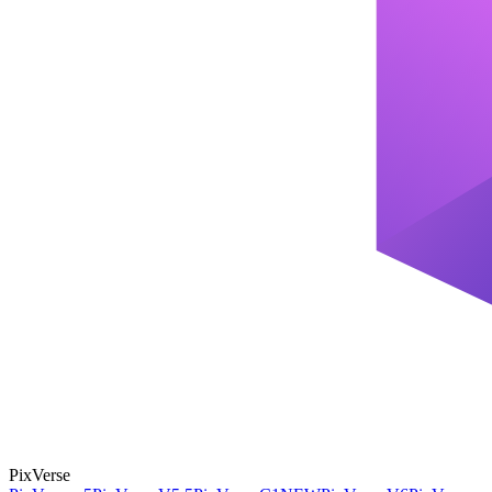
PixVerse