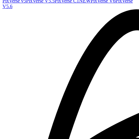
PixVerse v5
PixVerse V5.5
PixVerse C1
NEW
PixVerse V6
PixVerse
V5.6