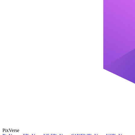
PixVerse