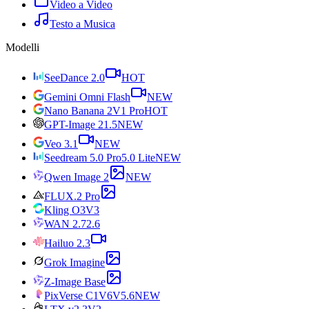
Video a Video
Testo a Musica
Modelli
SeeDance 2.0
HOT
Gemini Omni Flash
NEW
Nano Banana 2
V1 Pro
HOT
GPT-Image 2
1.5
NEW
Veo 3.1
NEW
Seedream 5.0 Pro
5.0 Lite
NEW
Qwen Image 2
NEW
FLUX.2 Pro
Kling O3
V3
WAN 2.7
2.6
Hailuo 2.3
Grok Imagine
Z-Image Base
PixVerse C1
V6
V5.6
NEW