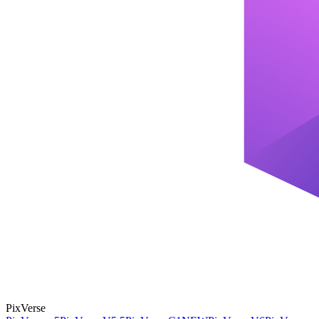
PixVerse