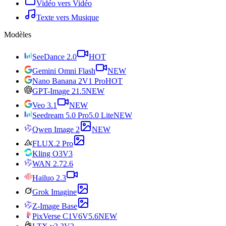
Vidéo vers Vidéo
Texte vers Musique
Modèles
SeeDance 2.0
HOT
Gemini Omni Flash
NEW
Nano Banana 2
V1 Pro
HOT
GPT-Image 2
1.5
NEW
Veo 3.1
NEW
Seedream 5.0 Pro
5.0 Lite
NEW
Qwen Image 2
NEW
FLUX.2 Pro
Kling O3
V3
WAN 2.7
2.6
Hailuo 2.3
Grok Imagine
Z-Image Base
PixVerse C1
V6
V5.6
NEW