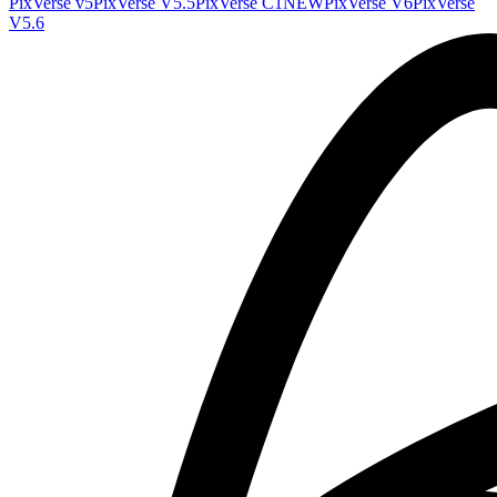
PixVerse v5
PixVerse V5.5
PixVerse C1
NEW
PixVerse V6
PixVerse
V5.6