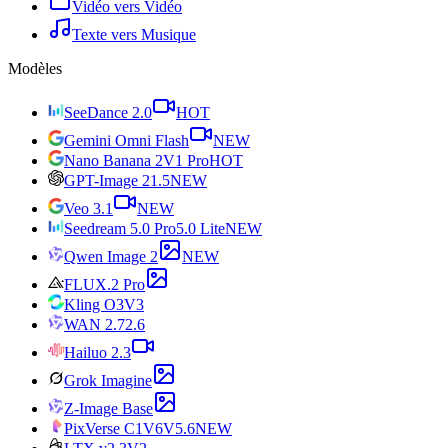
Vidéo vers Vidéo
Texte vers Musique
Modèles
SeeDance 2.0
HOT
Gemini Omni Flash
NEW
Nano Banana 2
V1 Pro
HOT
GPT-Image 2
1.5
NEW
Veo 3.1
NEW
Seedream 5.0 Pro
5.0 Lite
NEW
Qwen Image 2
NEW
FLUX.2 Pro
Kling O3
V3
WAN 2.7
2.6
Hailuo 2.3
Grok Imagine
Z-Image Base
PixVerse C1
V6
V5.6
NEW