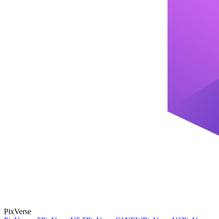
PixVerse