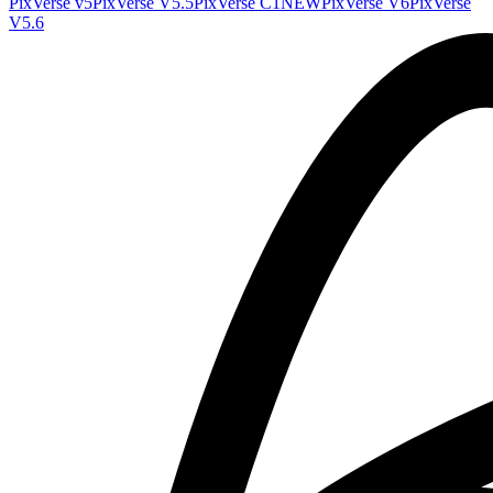
PixVerse v5
PixVerse V5.5
PixVerse C1
NEW
PixVerse V6
PixVerse
V5.6