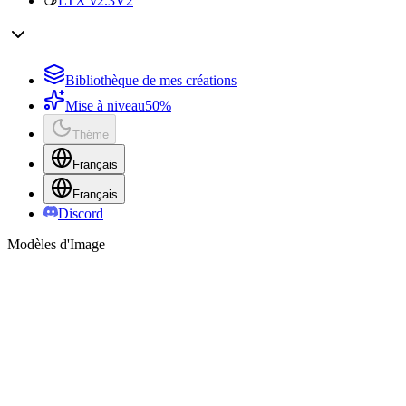
LTX v2.3
V2
Bibliothèque de mes créations
Mise à niveau
50%
Thème
Français
Français
Discord
Modèles d'Image