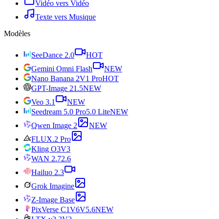
Vidéo vers Vidéo
Texte vers Musique
Modèles
SeeDance 2.0
HOT
Gemini Omni Flash
NEW
Nano Banana 2
V1 Pro
HOT
GPT-Image 2
1.5
NEW
Veo 3.1
NEW
Seedream 5.0 Pro
5.0 Lite
NEW
Qwen Image 2
NEW
FLUX.2 Pro
Kling O3
V3
WAN 2.7
2.6
Hailuo 2.3
Grok Imagine
Z-Image Base
PixVerse C1
V6
V5.6
NEW