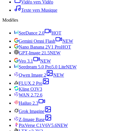
Vidéo vers Vidéo
Texte vers Musique
Modèles
SeeDance 2.0
HOT
Gemini Omni Flash
NEW
Nano Banana 2
V1 Pro
HOT
GPT-Image 2
1.5
NEW
Veo 3.1
NEW
Seedream 5.0 Pro
5.0 Lite
NEW
Qwen Image 2
NEW
FLUX.2 Pro
Kling O3
V3
WAN 2.7
2.6
Hailuo 2.3
Grok Imagine
Z-Image Base
PixVerse C1
V6
V5.6
NEW