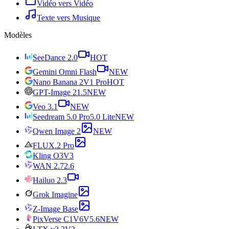
Vidéo vers Vidéo
Texte vers Musique
Modèles
SeeDance 2.0
HOT
Gemini Omni Flash
NEW
Nano Banana 2
V1 Pro
HOT
GPT-Image 2
1.5
NEW
Veo 3.1
NEW
Seedream 5.0 Pro
5.0 Lite
NEW
Qwen Image 2
NEW
FLUX.2 Pro
Kling O3
V3
WAN 2.7
2.6
Hailuo 2.3
Grok Imagine
Z-Image Base
PixVerse C1
V6
V5.6
NEW