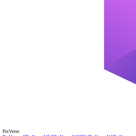
PixVerse