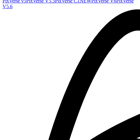
PixVerse v5
PixVerse V5.5
PixVerse C1
NEW
PixVerse V6
PixVerse
V5.6