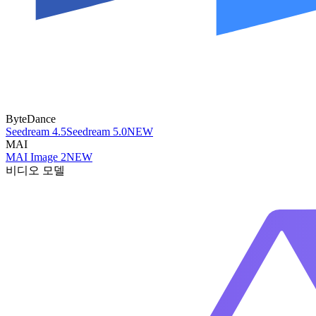
ByteDance
Seedream 4.5
Seedream 5.0
NEW
MAI
MAI Image 2
NEW
비디오 모델