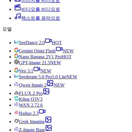
이미지를 비디오로
비디오를 비디오로
텍스트를 음악으로
모델
SeeDance 2.0
HOT
Gemini Omni Flash
NEW
Nano Banana 2
V1 Pro
HOT
GPT-Image 2
1.5
NEW
Veo 3.1
NEW
Seedream 5.0 Pro
5.0 Lite
NEW
Qwen Image 2
NEW
FLUX.2 Pro
Kling O3
V3
WAN 2.7
2.6
Hailuo 2.3
Grok Imagine
Z-Image Base