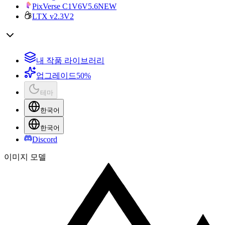
PixVerse C1
V6
V5.6
NEW
LTX v2.3
V2
내 작품 라이브러리
업그레이드
50%
테마
한국어
한국어
Discord
이미지 모델