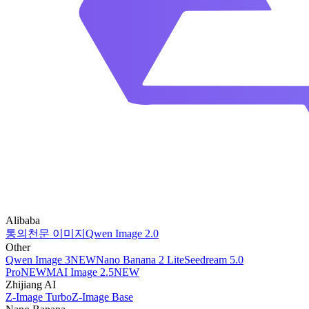
Alibaba
통의천문 이미지
Qwen Image 2.0
Other
Qwen Image 3
NEW
Nano Banana 2 Lite
Seedream 5.0
Pro
NEW
MAI Image 2.5
NEW
Zhijiang AI
Z-Image Turbo
Z-Image Base