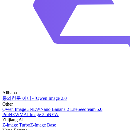
Alibaba
통의천문 이미지
Qwen Image 2.0
Other
Qwen Image 3
NEW
Nano Banana 2 Lite
Seedream 5.0
Pro
NEW
MAI Image 2.5
NEW
Zhijiang AI
Z-Image Turbo
Z-Image Base