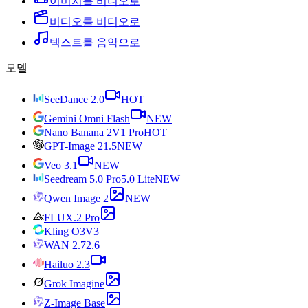
이미지를 비디오로
비디오를 비디오로
텍스트를 음악으로
모델
SeeDance 2.0
HOT
Gemini Omni Flash
NEW
Nano Banana 2
V1 Pro
HOT
GPT-Image 2
1.5
NEW
Veo 3.1
NEW
Seedream 5.0 Pro
5.0 Lite
NEW
Qwen Image 2
NEW
FLUX.2 Pro
Kling O3
V3
WAN 2.7
2.6
Hailuo 2.3
Grok Imagine
Z-Image Base