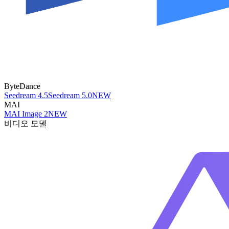
ByteDance
Seedream 4.5
Seedream 5.0
NEW
MAI
MAI Image 2
NEW
비디오 모델