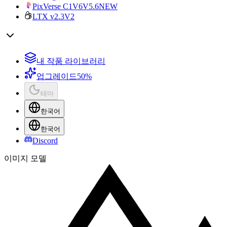
PixVerse C1
V6
V5.6
NEW
LTX v2.3
V2
내 작품 라이브러리
업그레이드
50%
테마
한국어
한국어
Discord
이미지 모델