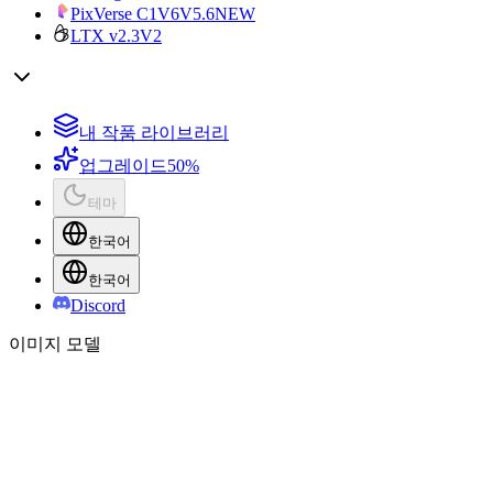
PixVerse C1
V6
V5.6
NEW
LTX v2.3
V2
내 작품 라이브러리
업그레이드
50%
테마
한국어
한국어
Discord
이미지 모델