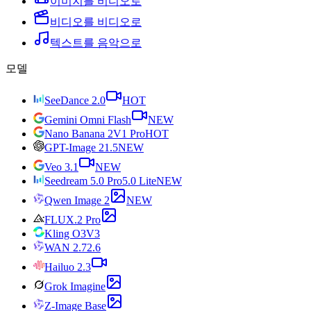
이미지를 비디오로
비디오를 비디오로
텍스트를 음악으로
모델
SeeDance 2.0
HOT
Gemini Omni Flash
NEW
Nano Banana 2
V1 Pro
HOT
GPT-Image 2
1.5
NEW
Veo 3.1
NEW
Seedream 5.0 Pro
5.0 Lite
NEW
Qwen Image 2
NEW
FLUX.2 Pro
Kling O3
V3
WAN 2.7
2.6
Hailuo 2.3
Grok Imagine
Z-Image Base