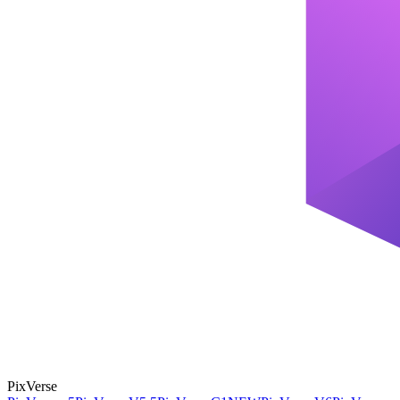
PixVerse