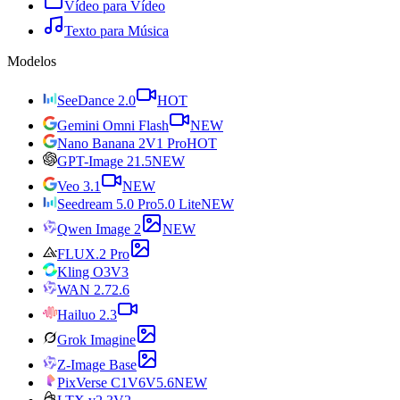
Vídeo para Vídeo
Texto para Música
Modelos
SeeDance 2.0
HOT
Gemini Omni Flash
NEW
Nano Banana 2
V1 Pro
HOT
GPT-Image 2
1.5
NEW
Veo 3.1
NEW
Seedream 5.0 Pro
5.0 Lite
NEW
Qwen Image 2
NEW
FLUX.2 Pro
Kling O3
V3
WAN 2.7
2.6
Hailuo 2.3
Grok Imagine
Z-Image Base
PixVerse C1
V6
V5.6
NEW