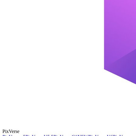
PixVerse