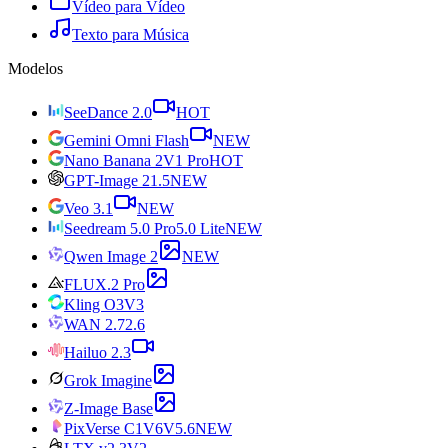
Vídeo para Vídeo
Texto para Música
Modelos
SeeDance 2.0
HOT
Gemini Omni Flash
NEW
Nano Banana 2
V1 Pro
HOT
GPT-Image 2
1.5
NEW
Veo 3.1
NEW
Seedream 5.0 Pro
5.0 Lite
NEW
Qwen Image 2
NEW
FLUX.2 Pro
Kling O3
V3
WAN 2.7
2.6
Hailuo 2.3
Grok Imagine
Z-Image Base
PixVerse C1
V6
V5.6
NEW