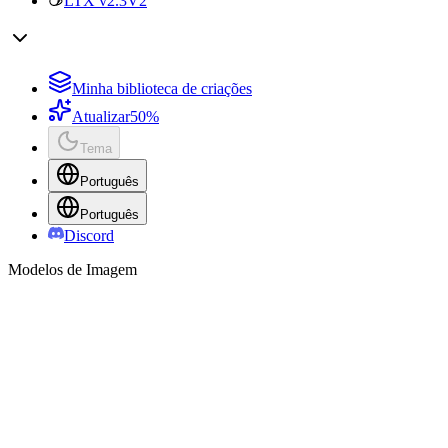
LTX v2.3
V2
Minha biblioteca de criações
Atualizar
50%
Tema
Português
Português
Discord
Modelos de Imagem