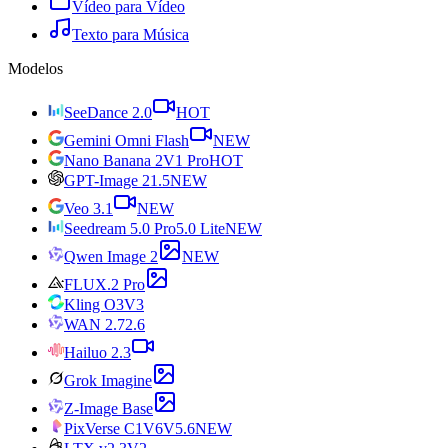
Vídeo para Vídeo
Texto para Música
Modelos
SeeDance 2.0
HOT
Gemini Omni Flash
NEW
Nano Banana 2
V1 Pro
HOT
GPT-Image 2
1.5
NEW
Veo 3.1
NEW
Seedream 5.0 Pro
5.0 Lite
NEW
Qwen Image 2
NEW
FLUX.2 Pro
Kling O3
V3
WAN 2.7
2.6
Hailuo 2.3
Grok Imagine
Z-Image Base
PixVerse C1
V6
V5.6
NEW