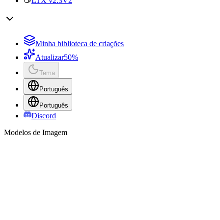
LTX v2.3
V2
Minha biblioteca de criações
Atualizar
50%
Tema
Português
Português
Discord
Modelos de Imagem