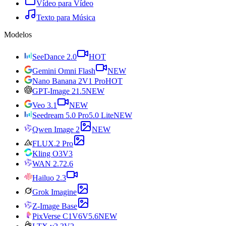
Vídeo para Vídeo
Texto para Música
Modelos
SeeDance 2.0
HOT
Gemini Omni Flash
NEW
Nano Banana 2
V1 Pro
HOT
GPT-Image 2
1.5
NEW
Veo 3.1
NEW
Seedream 5.0 Pro
5.0 Lite
NEW
Qwen Image 2
NEW
FLUX.2 Pro
Kling O3
V3
WAN 2.7
2.6
Hailuo 2.3
Grok Imagine
Z-Image Base
PixVerse C1
V6
V5.6
NEW