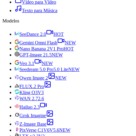
Vídeo para Vídeo
Texto para Música
Modelos
SeeDance 2.0
HOT
Gemini Omni Flash
NEW
Nano Banana 2
V1 Pro
HOT
GPT-Image 2
1.5
NEW
Veo 3.1
NEW
Seedream 5.0 Pro
5.0 Lite
NEW
Qwen Image 2
NEW
FLUX.2 Pro
Kling O3
V3
WAN 2.7
2.6
Hailuo 2.3
Grok Imagine
Z-Image Base
PixVerse C1
V6
V5.6
NEW