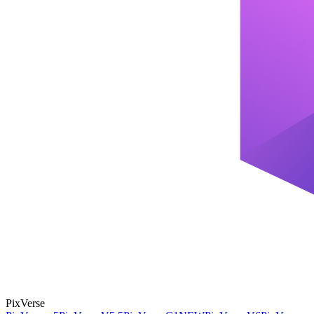
PixVerse