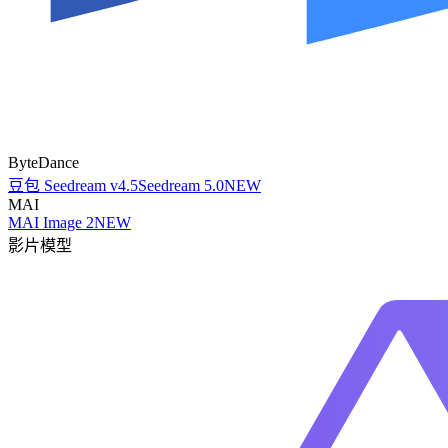
ByteDance
豆包 Seedream v4.5
Seedream 5.0
NEW
MAI
MAI Image 2
NEW
影片模型