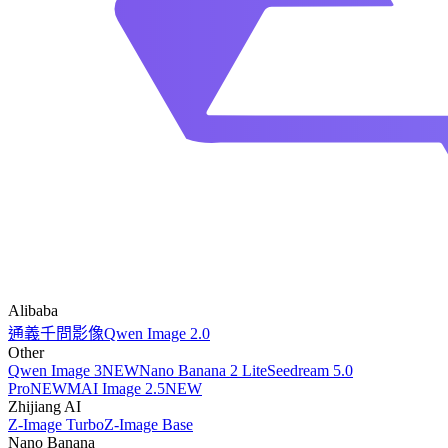
Alibaba
通義千問影像
Qwen Image 2.0
Other
Qwen Image 3
NEW
Nano Banana 2 Lite
Seedream 5.0
Pro
NEW
MAI Image 2.5
NEW
Zhijiang AI
Z-Image Turbo
Z-Image Base
Nano Banana