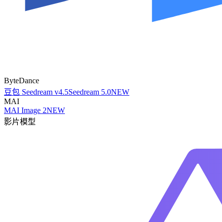
ByteDance
豆包 Seedream v4.5
Seedream 5.0
NEW
MAI
MAI Image 2
NEW
影片模型