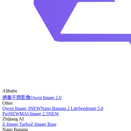
Alibaba
通義千問影像
Qwen Image 2.0
Other
Qwen Image 3
NEW
Nano Banana 2 Lite
Seedream 5.0
Pro
NEW
MAI Image 2.5
NEW
Zhijiang AI
Z-Image Turbo
Z-Image Base
Nano Banana