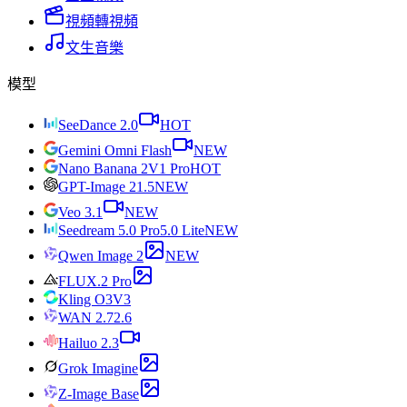
視頻轉視頻
文生音樂
模型
SeeDance 2.0
HOT
Gemini Omni Flash
NEW
Nano Banana 2
V1 Pro
HOT
GPT-Image 2
1.5
NEW
Veo 3.1
NEW
Seedream 5.0 Pro
5.0 Lite
NEW
Qwen Image 2
NEW
FLUX.2 Pro
Kling O3
V3
WAN 2.7
2.6
Hailuo 2.3
Grok Imagine
Z-Image Base