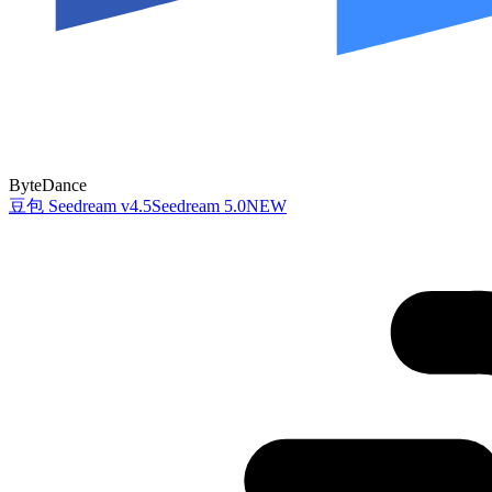
ByteDance
豆包 Seedream v4.5
Seedream 5.0
NEW