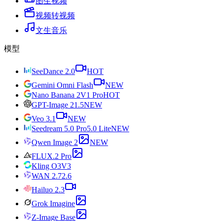
图生视频
视频转视频
文生音乐
模型
SeeDance 2.0
HOT
Gemini Omni Flash
NEW
Nano Banana 2
V1 Pro
HOT
GPT-Image 2
1.5
NEW
Veo 3.1
NEW
Seedream 5.0 Pro
5.0 Lite
NEW
Qwen Image 2
NEW
FLUX.2 Pro
Kling O3
V3
WAN 2.7
2.6
Hailuo 2.3
Grok Imagine
Z-Image Base