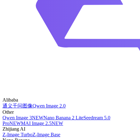
Alibaba
通义千问图像
Qwen Image 2.0
Other
Qwen Image 3
NEW
Nano Banana 2 Lite
Seedream 5.0
Pro
NEW
MAI Image 2.5
NEW
Zhijiang AI
Z-Image Turbo
Z-Image Base