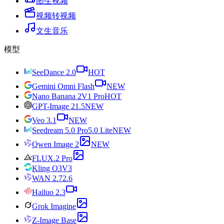
图生视频
视频转视频
文生音乐
模型
SeeDance 2.0
HOT
Gemini Omni Flash
NEW
Nano Banana 2
V1 Pro
HOT
GPT-Image 2
1.5
NEW
Veo 3.1
NEW
Seedream 5.0 Pro
5.0 Lite
NEW
Qwen Image 2
NEW
FLUX.2 Pro
Kling O3
V3
WAN 2.7
2.6
Hailuo 2.3
Grok Imagine
Z-Image Base