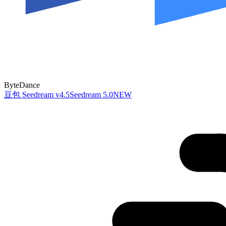
ByteDance
豆包 Seedream v4.5
Seedream 5.0
NEW