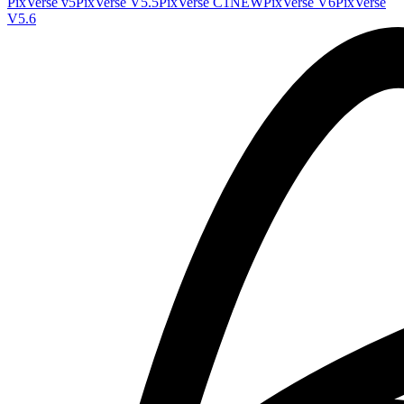
PixVerse v5
PixVerse V5.5
PixVerse C1
NEW
PixVerse V6
PixVerse
V5.6