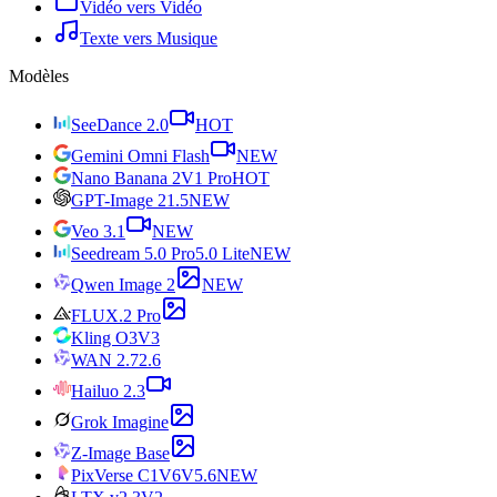
Vidéo vers Vidéo
Texte vers Musique
Modèles
SeeDance 2.0
HOT
Gemini Omni Flash
NEW
Nano Banana 2
V1 Pro
HOT
GPT-Image 2
1.5
NEW
Veo 3.1
NEW
Seedream 5.0 Pro
5.0 Lite
NEW
Qwen Image 2
NEW
FLUX.2 Pro
Kling O3
V3
WAN 2.7
2.6
Hailuo 2.3
Grok Imagine
Z-Image Base
PixVerse C1
V6
V5.6
NEW