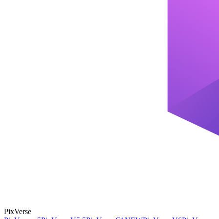
PixVerse