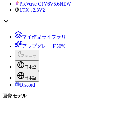
PixVerse C1
V6
V5.6
NEW
LTX v2.3
V2
マイ作品ライブラリ
アップグレード
50%
テーマ
日本語
日本語
Discord
画像モデル