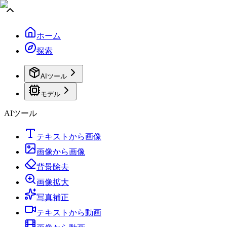
ホーム
探索
AIツール
モデル
AIツール
テキストから画像
画像から画像
背景除去
画像拡大
写真補正
テキストから動画