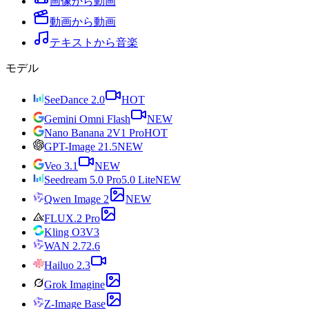
画像から動画
動画から動画
テキストから音楽
モデル
SeeDance 2.0
HOT
Gemini Omni Flash
NEW
Nano Banana 2
V1 Pro
HOT
GPT-Image 2
1.5
NEW
Veo 3.1
NEW
Seedream 5.0 Pro
5.0 Lite
NEW
Qwen Image 2
NEW
FLUX.2 Pro
Kling O3
V3
WAN 2.7
2.6
Hailuo 2.3
Grok Imagine
Z-Image Base