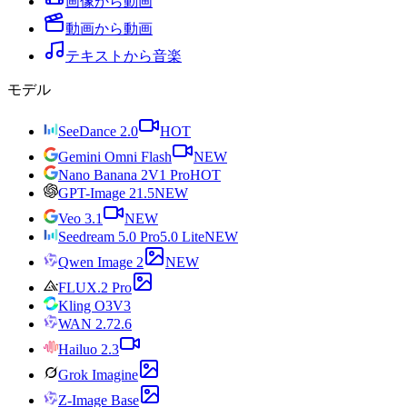
画像から動画
動画から動画
テキストから音楽
モデル
SeeDance 2.0
HOT
Gemini Omni Flash
NEW
Nano Banana 2
V1 Pro
HOT
GPT-Image 2
1.5
NEW
Veo 3.1
NEW
Seedream 5.0 Pro
5.0 Lite
NEW
Qwen Image 2
NEW
FLUX.2 Pro
Kling O3
V3
WAN 2.7
2.6
Hailuo 2.3
Grok Imagine
Z-Image Base