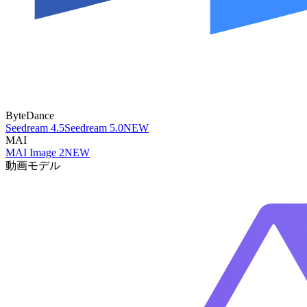
ByteDance
Seedream 4.5
Seedream 5.0
NEW
MAI
MAI Image 2
NEW
動画モデル