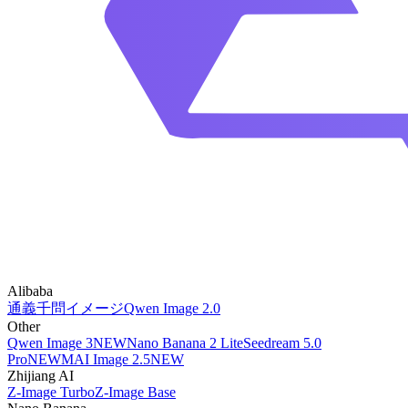
Alibaba
通義千問イメージ
Qwen Image 2.0
Other
Qwen Image 3
NEW
Nano Banana 2 Lite
Seedream 5.0
Pro
NEW
MAI Image 2.5
NEW
Zhijiang AI
Z-Image Turbo
Z-Image Base