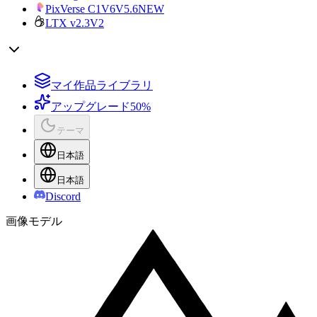
PixVerse C1
V6
V5.6
NEW
LTX v2.3
V2
マイ作品ライブラリ
アップグレード
50%
テーマ
日本語
日本語
Discord
画像モデル